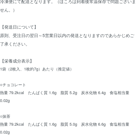
冷凍便にて配送となります。（ほころは到着後常温保存で問題ございま
せん。）
【発送日について】
原則、受注日の翌日～5営業日以内の発送となりますのであらかじめご
了承ください。
【栄養成分表示】
1袋（2枚入、1枚約7g）あたり（推定値）
○チョコレート
熱量 79.2kcal たんぱく質 1.6g 脂質 5.2g 炭水化物 6.4g 食塩相当量
0.02g
○抹茶
熱量 79.2kcal たんぱく質 1.6g 脂質 5.0g 炭水化物 6.6g 食塩相当量
0.02g