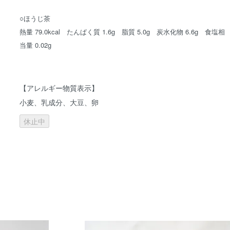
○ほうじ茶
熱量 79.0kcal たんぱく質 1.6g 脂質 5.0g 炭水化物 6.6g 食塩相
当量 0.02g
【アレルギー物質表示】
小麦、乳成分、大豆、卵
休止中