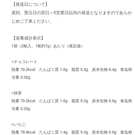
【発送日について】
原則、受注日の翌日～5営業日以内の発送となりますのであらか
じめご了承ください。
【栄養成分表示】
1袋（2枚入、1枚約7g）あたり（推定値）
○チョコレート
熱量 79.2kcal たんぱく質 1.6g 脂質 5.2g 炭水化物 6.4g 食塩相
当量 0.02g
○抹茶
熱量 79.2kcal たんぱく質 1.6g 脂質 5.0g 炭水化物 6.6g 食塩相
当量 0.02g
○いちご
熱量 78.8kcal たんぱく質 1.4g 脂質 5.0g 炭水化物 6.6g 食塩相